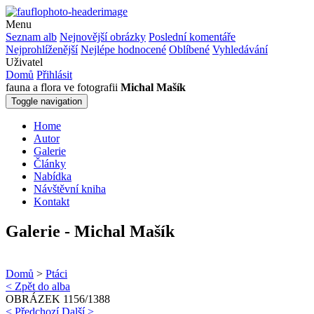
Menu
Seznam alb
Nejnovější obrázky
Poslední komentáře
Nejprohlíženější
Nejlépe hodnocené
Oblíbené
Vyhledávání
Uživatel
Domů
Přihlásit
fauna a flora ve fotografii
Michal Mašík
Toggle navigation
Home
Autor
Galerie
Články
Nabídka
Návštěvní kniha
Kontakt
Galerie - Michal Mašík
Domů
>
Ptáci
< Zpět do alba
OBRÁZEK 1156/1388
< Předchozí
Další >