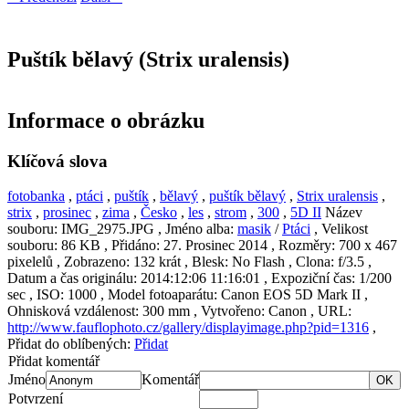
Puštík bělavý (Strix uralensis)
Informace o obrázku
Klíčová slova
fotobanka
,
ptáci
,
puštík
,
bělavý
,
puštík bělavý
,
Strix uralensis
,
strix
,
prosinec
,
zima
,
Česko
,
les
,
strom
,
300
,
5D II
Název
souboru:
IMG_2975.JPG
, Jméno alba:
masik
/
Ptáci
, Velikost
souboru:
86 KB
, Přidáno:
27. Prosinec 2014
, Rozměry:
700 x 467
pixelelů
, Zobrazeno:
132 krát
, Blesk:
No Flash
, Clona:
f/3.5
,
Datum a čas originálu:
2014:12:06 11:16:01
, Expoziční čas:
1/200
sec
, ISO:
1000
, Model fotoaparátu:
Canon EOS 5D Mark II
,
Ohnisková vzdálenost:
300 mm
, Vytvořeno:
Canon
, URL:
http://www.fauflophoto.cz/gallery/displayimage.php?pid=1316
,
Přidat do oblíbených:
Přidat
Přidat komentář
Jméno
Komentář
OK
Potvrzení