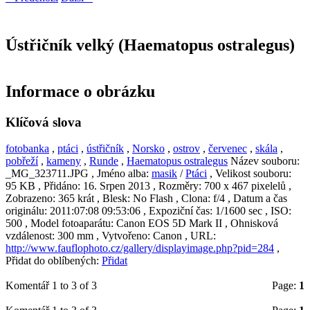
Ústřičník velký (Haematopus ostralegus)
Informace o obrázku
Klíčová slova
fotobanka
,
ptáci
,
ústřičník
,
Norsko
,
ostrov
,
červenec
,
skála
,
pobřeží
,
kameny
,
Runde
,
Haematopus ostralegus
Název souboru:
_MG_323711.JPG
, Jméno alba:
masik
/
Ptáci
, Velikost souboru:
95 KB
, Přidáno:
16. Srpen 2013
, Rozměry:
700 x 467 pixelelů
,
Zobrazeno:
365 krát
, Blesk:
No Flash
, Clona:
f/4
, Datum a čas
originálu:
2011:07:08 09:53:06
, Expoziční čas:
1/1600 sec
, ISO:
500
, Model fotoaparátu:
Canon EOS 5D Mark II
, Ohnisková
vzdálenost:
300 mm
, Vytvořeno:
Canon
, URL:
http://www.fauflophoto.cz/gallery/displayimage.php?pid=284
,
Přidat do oblíbených:
Přidat
Komentář 1 to 3 of 3
Page:
1