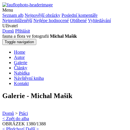
Menu
Seznam alb
Nejnovější obrázky
Poslední komentáře
Nejprohlíženější
Nejlépe hodnocené
Oblíbené
Vyhledávání
Uživatel
Domů
Přihlásit
fauna a flora ve fotografii
Michal Mašík
Toggle navigation
Home
Autor
Galerie
Články
Nabídka
Návštěvní kniha
Kontakt
Galerie - Michal Mašík
Domů
>
Ptáci
< Zpět do alba
OBRÁZEK 1380/1388
< Předchozí
Další >