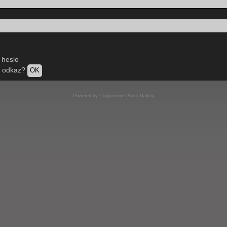
 heslo
ní odkaz?
OK
Powered by
Coppermine Photo Gallery