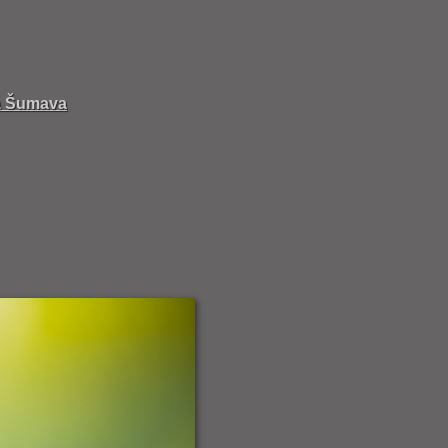
lá Šumava