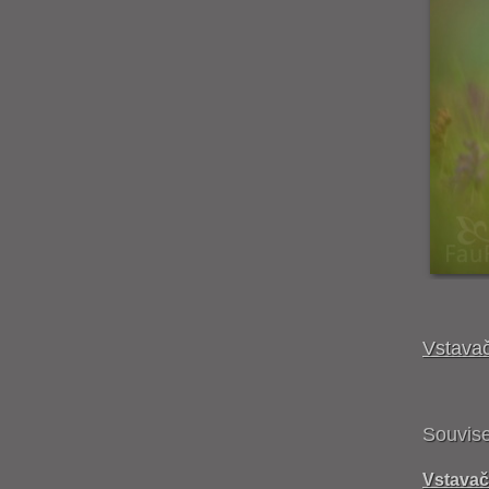
Vstavač
Souvise
Vstavač