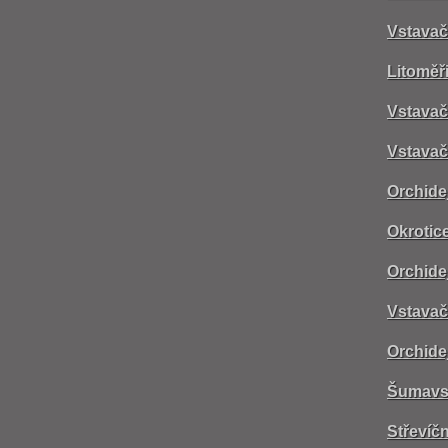
Vstavač
Litoměř
Vstavač
Vstavač
Orchide
Okrotice
Orchide
Vstavač 
Orchide
Šumavsk
Střevíčn