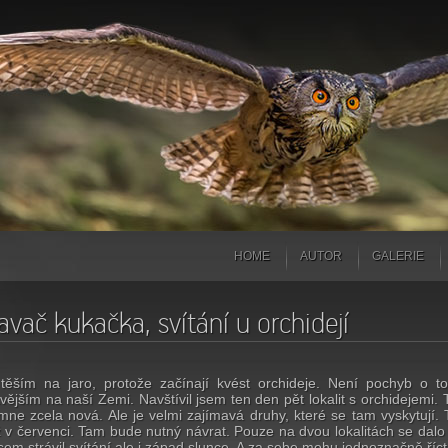
HOME
AUTOR
GALERIE
avač kukačka, svítání u orchidejí
těším na jaro, protože začínají kvést orchideje. Není pochyb o to
vějším na naší Zemi. Navštívil jsem ten den pět lokalit s orchidejemi
mne zcela nová. Ale je velmi zajímavá druhy, které se tam vyskytují. T
 v červenci. Tam bude nutný návrat. Pouze na dvou lokalitách se dalo j
sem strávil svítání ale i západ slunce. A za sebe mohu jednoznačně říct, 