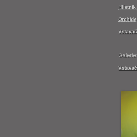
Hlístní
Orchide
Vstavač
Galerie
Vstavač