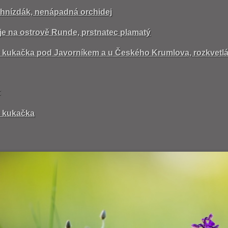
k hnízdák, nenápadná orchidej
je na ostrově Runde, prstnatec plamatý
 kukačka pod Javorníkem a u Českého Krumlova, rozkvet
:
 kukačka