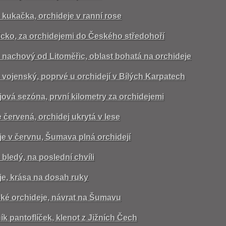
 kukačka, orchideje v ranní rose
icko, za orchidejemi do Českého středohoří
 nachový od Litoměřic, oblast bohatá na orchideje
 vojenský, poprvé u orchidejí v Bílých Karpatech
jová sezóna, první kilometry za orchidejemi
 červená, orchidej ukrytá v lese
je v červnu, Šumava plná orchidejí
bledý, na poslední chvíli
je, krása na dosah ruky
é orchideje, návrat na Šumavu
ík pantoflíček, klenot z Jižních Čech