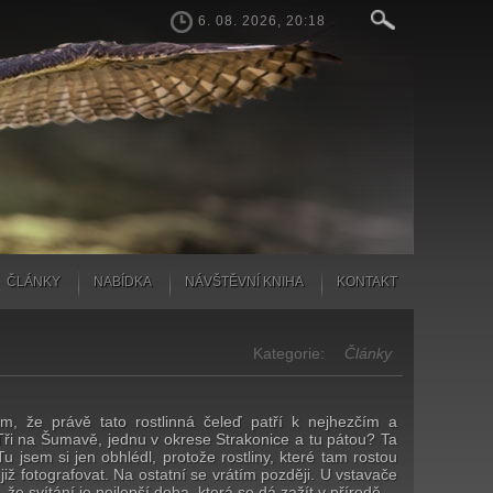
6. 08. 2026, 20:18
ČLÁNKY
NABÍDKA
NÁVŠTĚVNÍ KNIHA
KONTAKT
Kategorie:
Články
m, že právě tato rostlinná čeleď patří k nejhezčím a
. Tři na Šumavě, jednu v okrese Strakonice a tu pátou? Ta
u jsem si jen obhlédl, protože rostliny, které tam rostou
iž fotografovat. Na ostatní se vrátím později. U vstavače
že svítání je nejlepší doba, která se dá zažít v přírodě.