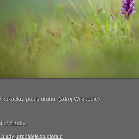
 kukačka, popis druhu, (zdroj Wikipedie)
jící články:
 bledý, orchideje za plotem