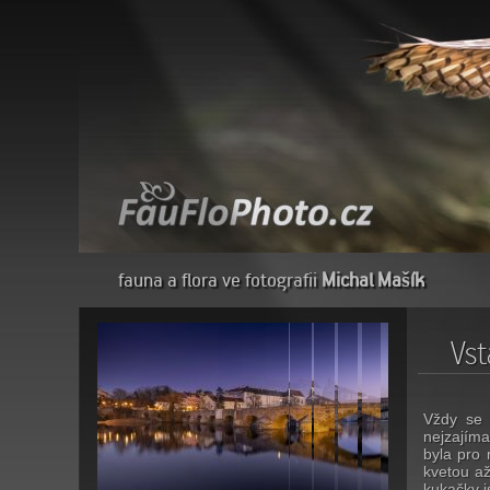
fauna a flora ve fotografii
Michal Mašík
Vst
Vždy se 
nejzajíma
byla pro 
kvetou až
kukačky j